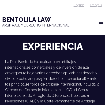
English
Français
BENTOLILA LAW
ARBITRAJE Y DERECHO INTERNACIONAL
EXPERIENCIA
La Dra.
Bentolila ha acutuado en arbitrajes
internacionales comerciales y de inversión de alta
envergadura bajo varios derechos aplicables (derecho
civil, derecho anglosajón, derecho internacional) y ante
los principales foros de arbitraje internacional, incluida la
Cámara de Comercio Internacional (ICC), el Centro
Internacional de Arreglo de Diferencias Relativas a
Inversiones (CIADI) y la Corte Permanente de Arbitraje