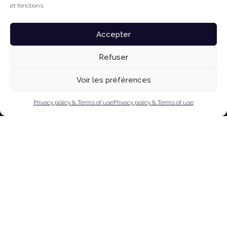
et fonctions.
Accepter
Refuser
Voir les préférences
Privacy policy & Terms of use
Privacy policy & Terms of use
Dolores Bentolila is a legal practitioner with more
than a decade of experience in international
arbitration and international law gained at top ranked